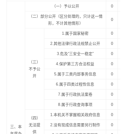
（一）予以公开
0
0
（二）部分公开（区分处理的，只计这一情
0
0
形，不计其他情形）
1.属于国家秘密
0
0
2.其他法律行政法规禁止公开
0
0
3.危及“三安全一稳定”
0
0
（三）
4.保护第三方合法权益
0
0
不予公
5.属于三类内部事务信息
0
0
开
6.属于四类过程性信息
0
0
7.属于行政执法案卷
0
0
8.属于行政查询事项
0
0
1.本机关不掌握相关政府信息
0
0
（四）
无法提
2.没有现成信息需要另行制作
0
0
三、本
供
年度办