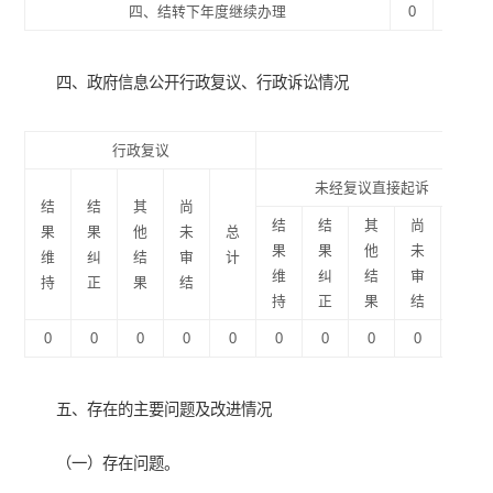
四、结转下年度继续办理
0
0
四、政府信息公开行政复议、行政诉讼情况
行政复议
行政
未经复议直接起诉
结
结
其
尚
结
结
其
尚
果
果
他
未
总
果
果
他
未
总
维
纠
结
审
计
维
纠
结
审
计
持
正
果
结
持
正
果
结
0
0
0
0
0
0
0
0
0
0
五、存在的主要问题及改进情况
（一）存在问题。