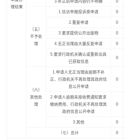
3.补正后申请内容仍不明确
0
0
理结果
1.信访举报投诉类申请
0
0
2.重复申请
0
0
（五）
3.要求提供公开出版物
0
0
不予处
理
4.无正当理由大量反复申请
0
0
5.要求行政机关确认或重新出具
0
0
已获取信息
1.申请人无正当理由逾期不补
正、行政机关不再处理其政府信
0
0
息公开申请
（六）
其他处
2.申请人逾期未按收费通知要求
理
缴纳费用、行政机关不再处理其
0
0
政府信息公开申请
3.其他
0
0
（七）总计
0
0