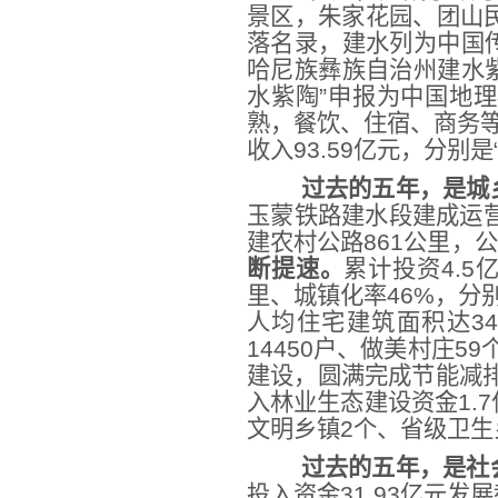
景区，朱家花园、团山
落名录，建水列为中国
哈尼族彝族自治州建水紫
水紫陶”申报为中国地
熟，餐饮、住宿、商务等
收入93.59亿元，分别是“
过去的五年，是城
玉蒙铁路建水段建成运营
建农村公路861公里，公路
断提速。
累计投资4.5
里、城镇化率46%，分别
人均住宅建筑面积达34
14450户、做美村庄5
建设，圆满完成节能减排
入林业生态建设资金1.
文明乡镇2个、省级卫生
过去的五年，是社
投入资金31.93亿元发