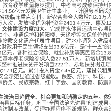
，教育教学质量稳步提升，中考高考成绩保持州
14.56亿元发展卫生计生事业，卫计服务基础
省级临床重点专科。新农合参合人数增加2.8万人
万人次，发放“奖优免补”资金2403.4万元、惠及1
。
文体建设力度加大。
完成建水体育运动中心项
0个。非遗保护和朝阳楼、天缘桥等文保单位修缮
非物质文化遗产代表性项目，建水小调列入省级
财政用于民生领域支出93.6亿元，是“十一五”的
9亿元，各种社会保险、就业补助等惠民资金13.8
民基本养老保险参保人数27.51万人，新增城镇就
施整村推进扶贫开发项目222个、易地扶贫搬迁项目
.79亿元。累计投入资金7.45亿元，建设公租房
品安全示范县通过省级验收。保密、统计、科技、
事侨务、民族宗教、红十字会、国防教育、防震
主法治日趋健全、社会更加和谐稳定的五年。
依
法治县目标任务，巩固“全国法治先进县”创建成果。
进信访制度改革，受理办理程序不断规范，群众合