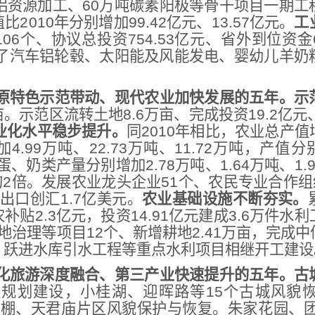
铝资源加工、60万吨碳素阳极等骨干项目一期工
2010年分别增加99.42亿元、13.57亿元。
工
06个、协议总投资754.53亿元、省外到位资金6
进了汽车铝轮毂、太阳能及风能发电、婴幼儿羊奶
原特色示范带动、现代农业加快发展的五年。
示
亩。示范区流转土地8.6万亩、完成投资19.2亿
业化水平稳步提升。
同2010年相比，农业总产值
.99万吨、22.73万吨、11.72万吨，产值分别
蛋、奶类产量分别增加2.78万吨、1.64万吨、1
”的2倍。发展农业龙头企业51个、农民专业合作组
，出口创汇1.7亿美元。
农业基础设施不断夯实。
贴2.3亿元，投资14.91亿元建成3.6万件水
土地治理等项目12个、新增耕地2.41万亩，完成中
、跃进水库引水工程等重点水利项目相继开工建设
化旅游深度融合、第三产业快速提升的五年。
古
区规划建设，小桂湖、迎晖路等15个古城风貌
政考棚、天君庙片区风貌保护与恢复。朱家花园、