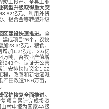
程竣工投产。全县工业
业转型升级取得重大突
8.82亿元、利用外资
粉、铝合金等转型升级
范区建设快速推进。
全
元、建成项目26个，农牧
增加23.3亿元，粮食、
增加1.2亿元、2.6亿
.94万吨，畜牧业产值增
织243个，认证无公害
累计安排扶持资金1.22
利工程，改善和新增灌溉
低产田改造18.6万亩，
。
城保护恢复全面推进。
恢复项目累计完成投资
团山村申报为国家4A级