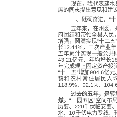
现在，我代表建水
席的同志提出意见和建
一、砥砺奋进，“十
五年来，在州委、
府团结和带领全县人民
增强，圆满实现“十二五”
长12.44%，三次产业年均
五年累计实现一般公共财
43.21亿元、年均增长1
年完成规上固定资产投资6
“十一五”增加904.6亿
镇和农村常住居民人均可支
118.9%、92.1%、104
过去的五年，是转
然。
“一园五区”空间布
历变、220千伏临安变
水、10千伏电力专线、