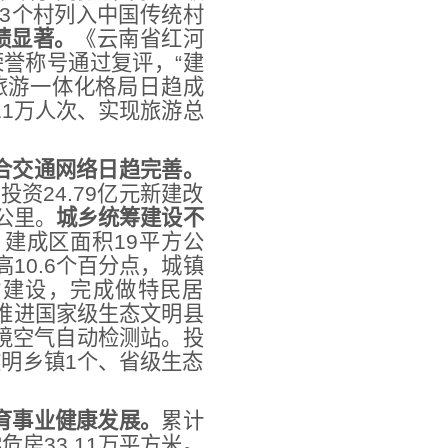
3个村列入中国传统村
绩显著。
《云南省红河
誉称号通过复评，“建
旅游一体化格局日趋成
11万人次、实现旅游总
合交通网络日趋完善。
资24.79亿元新建改
9公里。
城乡统筹建设不
、建成区面积19平方公
高10.6个百分点，城镇
园”建设，完成做特民居
推进国家级生态文明县
境空气自动检测站。投
文明乡镇1个、省级生态
育事业健康发展。
累计
危房33.11万平方米。