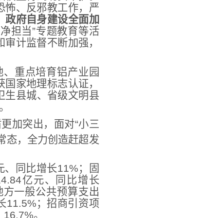
恐怖、反邪教工作，严
。
政府自身建设全面加
干净担当”专题教育等活
和审计监督不断加强，
地、重点培育铝产业园
获国家地理标志认证，
家卫生县城、省级文明县
。
盾更加突出，面对“小三
常态，全力创造赶超发
元、同比增长11%；固
4.84亿元、同比增长
，地方一般公共预算支出
长11.5%；招商引资项
16.7%。