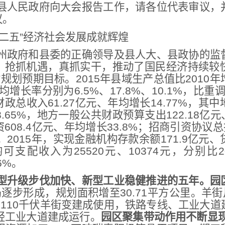
县人民政府向大会报告工作，请各位代表审议，
议。
二五”经济社会发展成就辉煌
州政府和县委的正确领导及县人大、县政协的监
，抢抓机遇，真抓实干，推动了国民经济持续较
规划预期目标。2015年县域生产总值比2010年
增长率分别为6.5%、17.8%、10.1%，比重调整为2
政总收入61.27亿元、年均增长14.77%，其
8.65%，地方一般公共财政预算支出122.18亿元
08.4亿元、年均增长33.8%；招商引资协议总投
元。2015年，实现金融机构存款余额171.9亿元、
配收入为25520元、10374元，分别比201
.6%。
型升级步伐加快、新型工业稳健推进的五年。
园
局逐步形成，规划面积增至30.71平方公里。羊街
、110千伏羊街变建成使用，铁路专线、工业大
轻工业大道建成运行。
园区聚集带动作用不断显