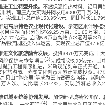
推进工业转型升级。
不燃保温绝热材料、铝用再生
顺利，南庄光伏实现并网发电9000万千瓦·时
实现工业总产值153.95亿元、同比增长11.79
推进高原特色农业现代化建设。
示范区累计种植水
种植面积分别达69.25万亩、31.85万亩、2
收入2.72亿元。启动5.6万亩高效节水灌溉等水
品物流园区投入试运营。实现农业总产值47.8亿
推进文化旅游融合发展。
投资3870万元完成“十大
(3)
风貌保护与恢复项目
完成投资5.93亿元，
村提质工程有序推进，米轨观光列车正式开通。
化旅游节。紫陶文化创意园累计完成投资1.47
宝”“贝山”“陶茶居”等成为云南省著名商标，紫陶
91万人次、同比增长20.4%，实现旅游总收入2
推进城乡统筹协调发展。
加快新型城镇化进程，
(4)
序推进，“一水两污”
、污水再生水利用和污水