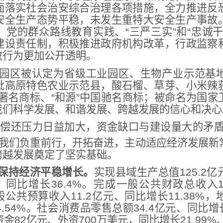
面落实社会治安综合治理各项措施，全力推进反
安全生产态势平稳，未发生重特大安全生产事故
、党的群众路线教育实践、“三严三实”和“忠诚
建设责任制，积极推进政府机构改革，行政监察
政行为更加公开透明。
园区被认定为省级工业园区、生物产业示范基
批高原特色农业示范县，酸石榴、草芽、小米辣
省级著名商标、“和源”中国驰名商标；被命名为国
我们科学发展、和谐发展、跨越发展的信心和决心
债务偿还压力日益加大，资金缺口与建设量大的矛
我们负重前行，开拓奋进，主动适应经济发展新
跨越发展奠定了坚实基础。
保持经济平稳增长。
实现县域生产总值125.2亿
元、同比增长36.4%。完成一般公共财政总收入1
般公共预算收入11.2亿元、同比增长11.38%
14.54%。社会消费品零售总额34.4亿元、同比增
82亿元、外资700万美元，同比增长21.99%、