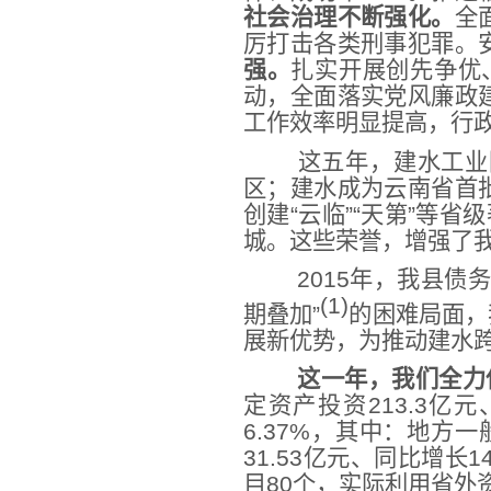
社会治理不断强化。
全
厉打击各类刑事犯罪。
强。
扎实开展创先争优
动，全面落实党风廉政
工作效率明显提高，行
这五年，建水工业
区；建水成为云南省首
创建“云临”“天第”等
城。这些荣誉，增强了
2015年，我县
(1)
期叠加”
的困难局面，
展新优势，为推动建水
这一年，我们全力
定资产投资213.3亿
6.37%，其中：地方一
31.53亿元、同比增长
目80个，实际利用省外资金