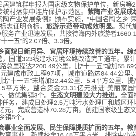
民居建筑群申报为国家级文物保护单位，新房等2
传统村落集中连片保护示范区。
紫陶产业发展成
陶产业发展条例》颁布实施，“中国名陶之乡”荣
理标志证明商标。
旅游示范带动成效明显。
现代
服务产业迅速发展，共接待海内外旅游者1660.
十一五”的2.07倍、3.3倍。
乡面貌日新月异、宜居环境持续改善的五年。
综
，国道323线建水过境公路改造完工通车。累计投
总里程达2200.49公里，比“十一五”增加55.6
亿元建成市政工程97项，城市道路达84.44公里
比“十一五”末增加32.44公里、5.4平方公里、提
.5平方米。整合资金23.31亿元推进“美丽家
9个、做优集镇3个。
生态文明建设大力推进。
全面
任务，建成日处理2.5万吨污水处理厂和城区环
7亿元，完成营造林70.28万亩。创建国家级生态
乡镇5个。
会事业全面发展、民生保障提质扩面的五年。
教
展教育事业，新建校舍16.48万平方米，排除中小学