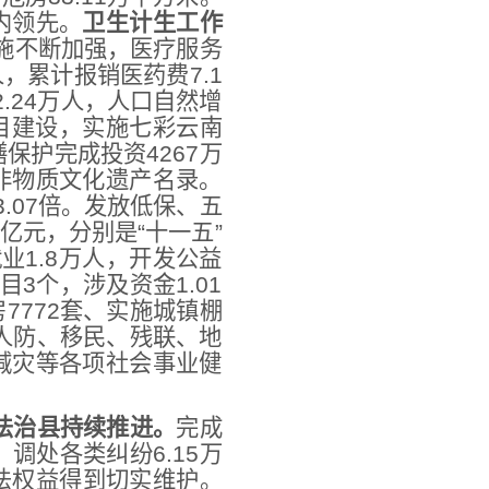
内领先。
卫生计生工作
设施不断加强，医疗服务
，累计报销医药费7.1
2.24万人，人口自然增
目建设，实施七彩云南
保护完成投资4267万
非物质文化遗产名录。
3.07倍。发放低保、五
亿元，分别是“十一五”
业1.8万人，开发公益
3个，涉及资金1.01
7772套、实施城镇棚
人防、移民、残联、地
减灾等各项社会事业健
法治县持续推进。
完成
调处各类纠纷6.15万
法权益得到切实维护。