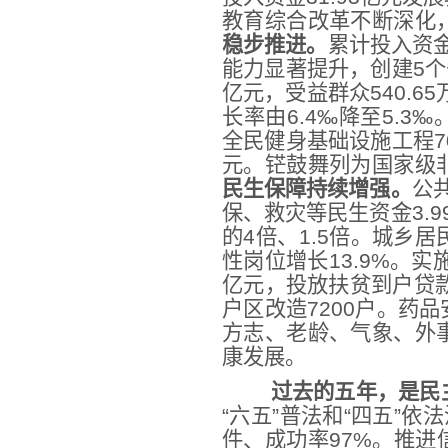
教育综合改革不断深化
稳步推进。
累计投入资金
能力显著提升，创建5个
亿元，受益群众540.65
长率由6.4‰降至5.3‰
全民健身基础设施工程7
元。铓鼓舞列为国家级
民生保障持续增强。
公共
保、救灾等民生资金3.9
的4倍、1.5倍。城乡居
性岗位增长13.9%。实
亿元，投放扶贫到户贷款2
户区改造7200户。药
方志、老龄、气象、外
康发展。
过去的五年，是民
“六五”普法和“四五”依
件、成功率97%。推