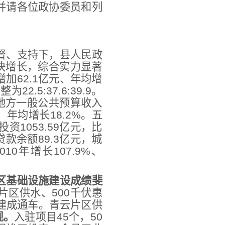
并请各位政协委员和列
督、支持下，县人民政
快增长，综合实力显著
增加62.1亿元、年均增
2.5:37.6:39.9。
中地方一般公共预算收入
、年均增长18.2%。五
资1053.59亿元，比
贷款余额89.3亿元，城
0年增长107.9%、
区基础设施建设成绩斐
片区供水、500千伏惠
道建成通车。青云片区供
现。
入驻项目45个，50