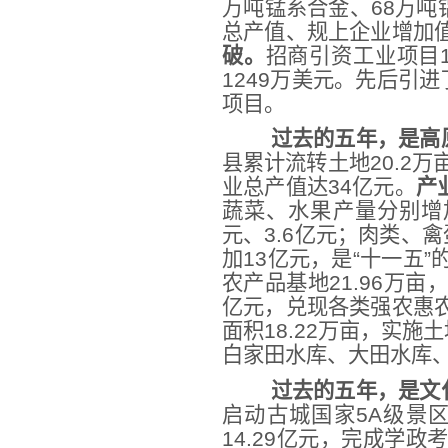
万吨锰系合金、68万吨
总产值、规上企业增加值比
破。
招商引资工业项目1
1249万美元。先后引
项目。
过去的五年，是高
县累计流转土地20.2万
业总产值达34亿元。
产
蔬菜、水果产量分别增加4
元、3.6亿元；肉类、禽
加13亿元，是“十一五
农产品基地21.96万亩
亿元，兑现各类强农惠农补
面积18.22万亩，实施
白家田水库、大田水库
过去的五年，是文
启动古城国家5A级景
14.29亿元，完成学