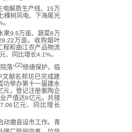
电解质生产线、15万
，七棵树风电、下海尾光
%。
果9.5万亩、蔬菜8万
8.22万亩。收购烟叶
利工程和曲江农产品物流
元、同比增长4.1%。
(2)
院落”
修缮保护，临
其中文献名邦坊已完成建
成功举办第十一届建水
亿元，登记注册紫陶企
产业产值达9亿元。共接
7.06亿元、同比增长
启动撤县设市工作。青
处理厂管网完善、垃圾